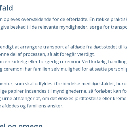
fald
en opleves overvældende for de efterladte. En række praktisk
ive besked til de relevante myndigheder, sørge for transpor
endigt at arrangere transport af afdøde fra dødsstedet til ka
enne del af processen, så alt foregår værdigt.
 en kirkelig eller borgerlig ceremoni. Ved kirkelig handlin
ig ceremoni har familien selv mulighed for at sætte personli
enter, som skal udfyldes i forbindelse med dødsfaldet, he
ige papirer indsendes til myndighederne, så forløbet kan fo
 urne afhænger af, om det ønskes jordfæstelse eller kremerin
de afdødes og familiens ønsker.
mel og omegn