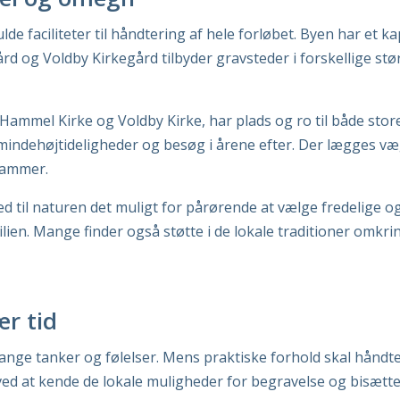
 faciliteter til håndtering af hele forløbet. Byen har et ka
d og Voldby Kirkegård tilbyder gravsteder i forskellige stør
ammel Kirke og Voldby Kirke, har plads og ro til både sto
 mindehøjtideligheder og besøg i årene efter. Der lægges væ
rammer.
til naturen det muligt for pårørende at vælge fredelige o
amilien. Mange finder også støtte i de lokale traditioner 
ær tid
ange tanker og følelser. Mens praktiske forhold skal håndtere
ved at kende de lokale muligheder for begravelse og bisæt