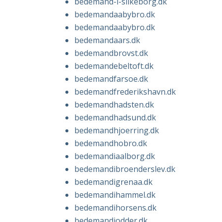
bedemand-i-silkeborg.dk
bedemandaabybro.dk
bedemandaabybro.dk
bedemandaars.dk
bedemandbrovst.dk
bedemandebeltoft.dk
bedemandfarsoe.dk
bedemandfrederikshavn.dk
bedemandhadsten.dk
bedemandhadsund.dk
bedemandhjoerring.dk
bedemandhobro.dk
bedemandiaalborg.dk
bedemandibroenderslev.dk
bedemandigrenaa.dk
bedemandihammel.dk
bedemandihorsens.dk
bedemandiodder.dk