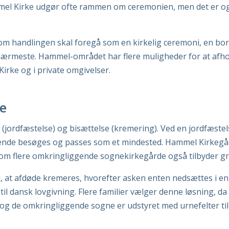
mmel Kirke udgør ofte rammen om ceremonien, men det er ogs
il, om handlingen skal foregå som en kirkelig ceremoni, en bo
nærmeste. Hammel-området har flere muligheder for at afhold
Kirke og i private omgivelser.
se
jordfæstelse) og bisættelse (kremering). Ved en jordfæstel
nde besøges og passes som et mindested. Hammel Kirkegård, d
gesom flere omkringliggende sognekirkegårde også tilbyder g
ed, at afdøde kremeres, hvorefter asken enten nedsættes i 
til dansk lovgivning. Flere familier vælger denne løsning, da 
og de omkringliggende sogne er udstyret med urnefelter til