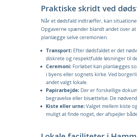
Praktiske skridt ved døds
Når et dødsfald indtræffer, kan situation
Opgaverne spænder blandt andet over at g
planlægge selve ceremonien.
Transport:
Efter dødsfaldet er det nødv
diskrete og respektfulde løsninger til d
Ceremoni:
Forløbet kan planlægges som
i byens eller sognets kirke. Ved borgerl
andet valgt lokale.
Papirarbejde:
Der er forskellige dokum
begravelse eller bisættelse. De nødvend
Kiste eller urne:
Valget mellem kiste og
muligt at finde noget, der afspejler bå
Lokale faciliteter i Ham