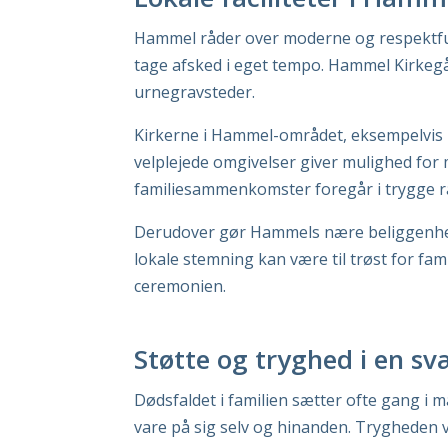
Hammel råder over moderne og respektfulde
tage afsked i eget tempo. Hammel Kirkegår
urnegravsteder.
Kirkerne i Hammel-området, eksempelvis H
velplejede omgivelser giver mulighed for
familiesammenkomster foregår i trygge 
Derudover gør Hammels nære beliggenhed 
lokale stemning kan være til trøst for f
ceremonien.
Støtte og tryghed i en sv
Dødsfaldet i familien sætter ofte gang i m
vare på sig selv og hinanden. Trygheden 