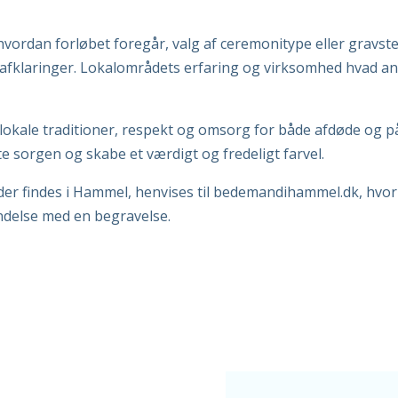
hvordan forløbet foregår, valg af ceremonitype eller gravst
afklaringer. Lokalområdets erfaring og virksomhed hvad ang
okale traditioner, respekt og omsorg for både afdøde og på
tte sorgen og skabe et værdigt og fredeligt farvel.
er findes i Hammel, henvises til
bedemandihammel.dk
, hvo
indelse med en begravelse.